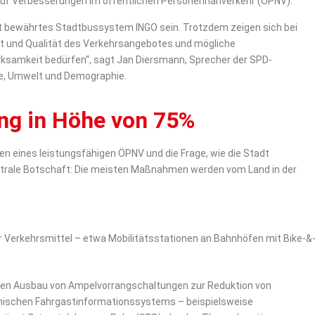
s auf Verbesserungen im öffentlichen Personennahverkehr (ÖPNV).
amt bewährtes Stadtbussystem INGO sein. Trotzdem zeigen sich bei
tät und Qualität des Verkehrsangebotes und mögliche
ksamkeit bedürfen“, sagt Jan Diersmann, Sprecher der SPD-
re, Umwelt und Demographie.
ng in Höhe von 75%
n eines leistungsfähigen ÖPNV und die Frage, wie die Stadt
ntrale Botschaft: Die meisten Maßnahmen werden vom Land in der
erkehrsmittel – etwa Mobilitätsstationen an Bahnhöfen mit Bike-&
ren Ausbau von Ampelvorrangschaltungen zur Reduktion von
onischen Fahrgastinformationssystems – beispielsweise