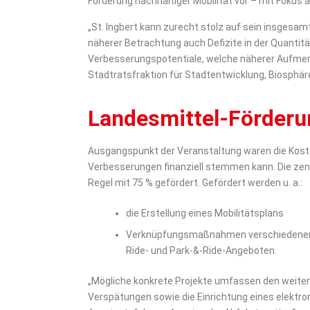
Förderung nachhaltiger Mobilität vor – mit Foku
„St. Ingbert kann zurecht stolz auf sein insges
näherer Betrachtung auch Defizite in der Quanti
Verbesserungspotentiale, welche näherer Aufmer
Stadtratsfraktion für Stadtentwicklung, Biosphä
Landesmittel-Förderu
Ausgangspunkt der Veranstaltung waren die Koste
Verbesserungen finanziell stemmen kann. Die ze
Regel mit 75 % gefördert. Gefördert werden u. a.:
die Erstellung eines Mobilitätsplans
Verknüpfungsmaßnahmen verschiedener V
Ride- und Park-&-Ride-Angeboten.
„Mögliche konkrete Projekte umfassen den weite
Verspätungen sowie die Einrichtung eines elektr