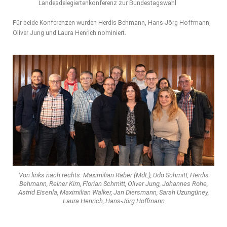
Landesdelegiertenkonferenz zur Bundestagswahl
Für beide Konferenzen wurden Herdis Behmann, Hans-Jörg Hoffmann,
Oliver Jung und Laura Henrich nominiert.
Von links nach rechts: Maximilian Raber (MdL), Udo Schmitt, Herdis
Behmann, Reiner Kirn, Florian Schmitt, Oliver Jung, Johannes Rohe,
Astrid Eisenla, Maximilian Walker, Jan Diersmann, Sarah Uzungüney,
Laura Henrich, Hans-Jörg Hoffmann