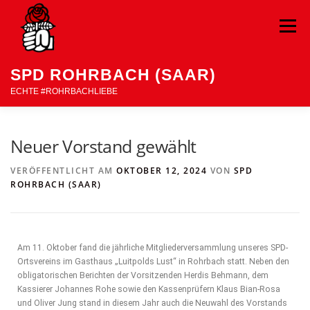
Menü
SPD ROHRBACH (SAAR)
ECHTE #ROHRBACHLIEBE
HOME
NEWS
VORSTAND & MANDATSTRÄGER
Neuer Vorstand gewählt
VERÖFFENTLICHT AM
OKTOBER 12, 2024
VON
SPD
ROHRBACH (SAAR)
IMPRESSUM
DATENSCHUTZ
Am 11. Oktober fand die jährliche Mitgliederversammlung unseres SPD-
Ortsvereins im Gasthaus „Luitpolds Lust“ in Rohrbach statt. Neben den
obligatorischen Berichten der Vorsitzenden Herdis Behmann, dem
Kassierer Johannes Rohe sowie den Kassenprüfern Klaus Bian-Rosa
und Oliver Jung stand in diesem Jahr auch die Neuwahl des Vorstands